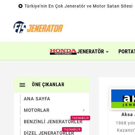

Türkiye'nin En Çok Jeneratör ve Motor Satan Sitesi
JENERATÖR
PORTA

ÖNE ÇIKANLAR
ANA SAYFA
MOTORLAR

Aksa 
TAŞINABILIR
BENZİNLİ JENERATÖRLER
1968 yılı
Kazancı
TAŞINABILIR
DİZEL JENERATÖRLER