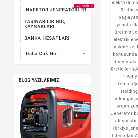
elektrikli m
TAŞINABILIR
İNVERTÖR JENERATÖRLER
üretim 
başlaya
TAŞINABİLİR GÜÇ
yılında il
KAYNAKLARI
üretmiş v
BANKA HESAPLARI
elektrik ene
makine ve 
Daha Çok Gör

konusunda
dünyadaki s
üreticilerind
1994 y
BLOG YAZILARIMIZ
topluluğ
Holding
Aug
14,
holdingleş
Konik Benzinli Mo
organizas
Jeneratör b
İşte konik benzin
ulaşmıştır.
hakkında bazı 
Türkiye jen
lideri olan 