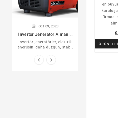
en büyü
kuruluşu
firması 
alm
Oct
09,
2023
0
İnvertör Jeneratör Almanın
Avantajları
İnvertör jeneratörler, elektrik
ÜRÜNLER
enerjisini daha düzgün, stabil
ve temiz bir şekilde sağlayan
yüksek teknoloji ürünü


cihazlardır. İnvertör ...