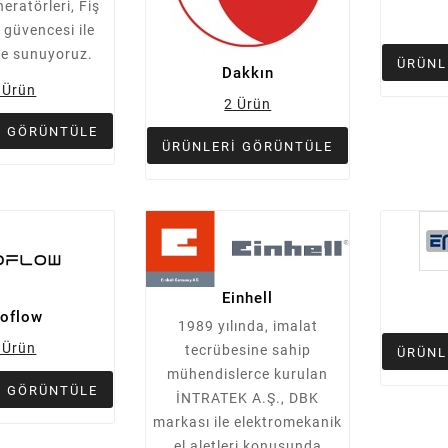
eratörleri, Fiş
 güvencesi ile
ze sunuyoruz.
ÜRÜNL
Dakkın
 Ürün
2 Ürün
I GÖRÜNTÜLE
ÜRÜNLERI GÖRÜNTÜLE
Einhell
oflow
1989 yılında, imalat
 Ürün
tecrübesine sahip
ÜRÜNL
mühendislerce kurulan
I GÖRÜNTÜLE
İNTRATEK A.Ş., DBK
markası ile elektromekanik
el aletleri konusunda