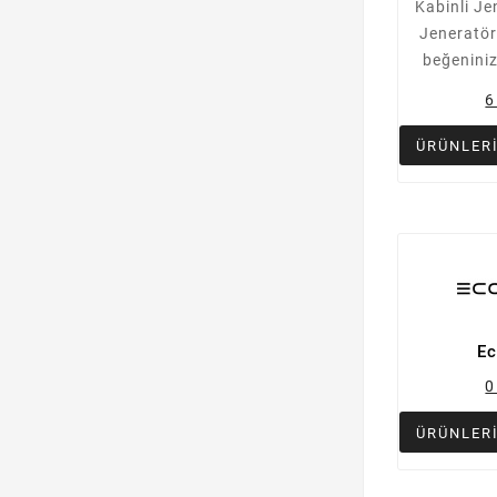
Kabinli Jen
Jeneratör
beğenini
6
ÜRÜNLER
Ec
0
ÜRÜNLER