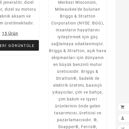
i jeneratör, dizel
Merkezi Wisconsin,
r, dizel su motoru
Milwaukee'de bulunan
teknik aksam ve
Briggs & Stratton
m üretilmektedir.
Corporation (NYSE: BGG),
insanların hayatlarını
15 Ürün
iyileştirmek için güç
sağlamaya odaklanmıştır.
ERI GÖRÜNTÜLE
Briggs & Stratton, açık hava
ekipmanları için dünyanın
en büyük benzinli motor
üreticisidir. Briggs &
Stratton®, Sadelik ile
elektrik üretimi, basınçlı
yıkayıcılar, çim ve bahçe,
çim bakım ve işyeri
ürünlerinin önde gelen

tasarımcısı, üreticisi ve

pazarlamacısıdır.
®,
Snapper®, Ferris®,