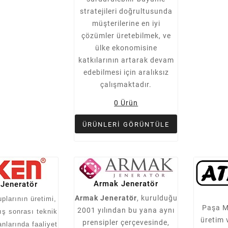
stratejileri doğrultusunda
müşterilerine en iyi
çözümler üretebilmek, ve
ülke ekonomisine
katkılarının artarak devam
edebilmesi için aralıksız
çalışmaktadır.
0 Ürün
ÜRÜNLERI GÖRÜNTÜLE
Armak Jeneratör
 Jeneratör
Armak Jeneratör
, kurulduğu
plarının üretimi,
Paşa M
2001 yılından bu yana aynı
ış sonrası teknik
üretim 
prensipler çerçevesinde,
anlarında faaliyet