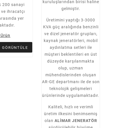
performansları ile dikkat
kuruluşlarından birisi haline
k 200 sanayi
çekiyor. Kullanıcı ...
gelmiştir.
 ve ihracatçı
arasında yer
Üretimini yaptığı 3-3000
aktadır.
KVA güç aralığında benzinli
ve dizel jeneratör grupları,
 Ürün
kaynak jeneratörleri, mobil
aydınlatma setleri ile
I GÖRÜNTÜLE
müşteri beklentileri en üst
düzeyde karşılanmakta
olup, uzman
mühendislerinden oluşan
AR-GE departmanı ile de son
teknolojik gelişmeleri
ürünlerinde uygulamaktadır.
Kaliteli, hızlı ve verimli
üretim ilkesini benimsemiş
olan
ALİMAR JENERATÖR
sürdürülebilir büyüme