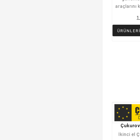
araçlarını 
1
ÜRÜNLER
Çukurov
İkinci el 