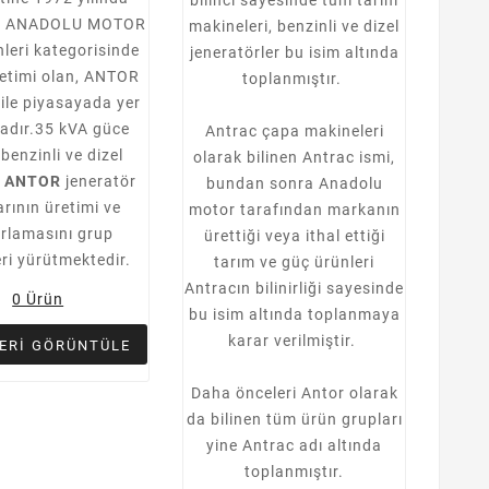
n ANADOLU MOTOR
makineleri, benzinli ve dizel
leri kategorisinde
jeneratörler bu isim altında
retimi olan, ANTOR
toplanmıştır.
ile piyasayada yer
adır.35 kVA güce
Antrac çapa makineleri
benzinli ve dizel
olarak bilinen Antrac ismi,
u
ANTOR
jeneratör
bundan sonra Anadolu
arının üretimi ve
motor tarafından markanın
rlamasını grup
ürettiği veya ithal ettiği
eri yürütmektedir.
tarım ve güç ürünleri
Antracın bilinirliği sayesinde
0 Ürün
bu isim altında toplanmaya
karar verilmiştir.
ERI GÖRÜNTÜLE
Daha önceleri Antor olarak
da bilinen tüm ürün grupları
yine Antrac adı altında
toplanmıştır.