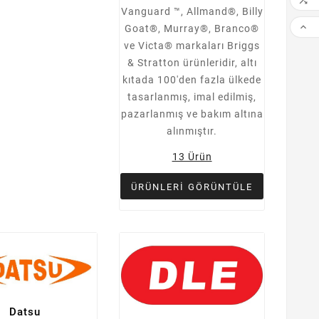

Vanguard ™, Allmand®, Billy

Goat®, Murray®, Branco®
ve Victa® markaları
Briggs
& Stratton ürünleridir, altı
kıtada 100'den fazla ülkede
tasarlanmış, imal edilmiş,
pazarlanmış ve bakım altına
alınmıştır.
13 Ürün
ÜRÜNLERI GÖRÜNTÜLE
Datsu