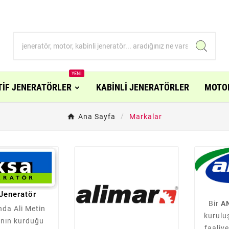
YENI
TİF JENERATÖRLER
KABİNLİ JENERATÖRLER
MOTO
Ana Sayfa
Markalar
Jeneratör
Bir
A
nda Ali Metin
kurulu
’nın kurduğu
faaliy