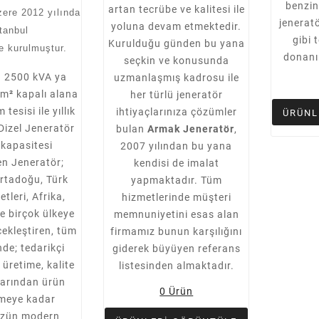
benzinl
artan tecrübe ve kalitesi ile
ere 2012 yılında
jeneratö
yoluna devam etmektedir.
tanbul
gibi 
Kurulduğu günden bu yana
e kurulmuştur.
donanı
seçkin ve konusunda
n 2500 kVA ya
uzmanlaşmış kadrosu ile
0m
²
kapalı alana
her türlü jeneratör
 tesisi ile yıllık
ihtiyaçlarınıza çözümler
ÜRÜNL
Dizel Jeneratör
bulan
Armak Jeneratör
,
 kapasitesi
2007 yılından bu yana
en Jeneratör;
kendisi de imalat
rtadoğu, Türk
yapmaktadır. Tüm
tleri, Afrika,
hizmetlerinde müşteri
e birçok ülkeye
memnuniyetini esas alan
çekleştiren, tüm
firmamız bunun karşılığını
nde; tedarikçi
giderek büyüyen referans
üretime, kalite
listesinden almaktadır.
larından ürün
0 Ürün
rmeye kadar
zün modern