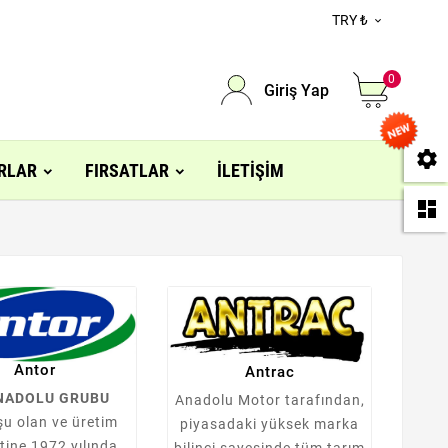
TRY ₺

0
Giriş Yap
se
RLAR
FIRSATLAR
İLETIŞIM
da
Antor
Antrac
NADOLU GRUBU
Anadolu Motor tarafından,
şu olan ve üretim
piyasadaki yüksek marka
etine 1972 yılında
bilinci sayesinde tüm tarım