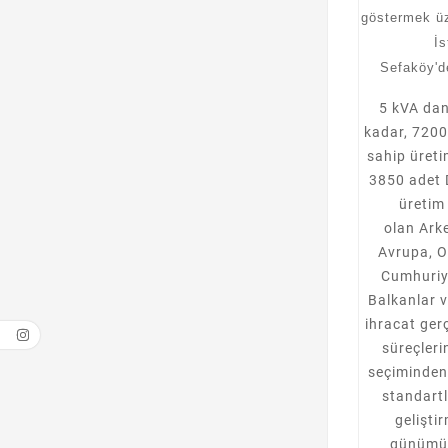
göstermek üz
İs
Sefaköy'd
5 kVA da
kadar, 720
sahip üretim
3850 adet 
üretim
olan Ark
Avrupa, O
Cumhuriye
Balkanlar v
ihracat ger
süreçleri
seçiminden 
standart
gelişti
günümü