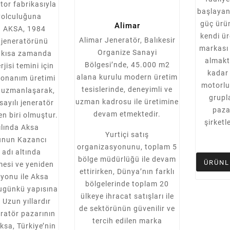
otor fabrikasıyla
başlaya
yolculuğuna
güç ürün
Alimar
n AKSA, 1984
kendi ü
Alimar Jeneratör, Balıkesir
k jeneratörünü
markası 
Organize Sanayi
e kısa zamanda
almakt
Bölgesi’nde, 45.000 m2
rjisi temini için
kadar 
alana kurulu modern üretim
donanım üretimi
motorl
tesislerinde, deneyimli ve
 uzmanlaşarak,
grupl
uzman kadrosu ile üretimine
ayılı jeneratör
paza
devam etmektedir.
en biri olmuştur.
şirketl
ılında Aksa
Yurtiçi satış
unun Kazancı
organizasyonunu, toplam 5
 adı altında
bölge müdürlüğü ile devam
2023
Jun
13,
2023
ÜRÜNL
mesi ve yeniden
ettirirken, Dünya’nın farklı
tor Nedir ?
Arken Jeneratör: Sektörün
yonu ile Aksa
bölgelerinde toplam 20
Dinamik Gücü
ugünkü yapısına
li motorlar
<p>Arken Jeneratörler,
ülkeye ihracat satışları ile
 Uzun yıllardır
bilgiler
kompakt, sağlam ve dayanıklı
de sektörünün güvenilir ve
tasarımları, düşük yakıt
eratör pazarının
tercih edilen marka
tüketimi ve yüksek
Aksa, Türkiye’nin