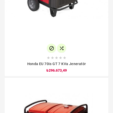







Honda EU 70is GT 7 KVa Jeneratör
₺296.673,49