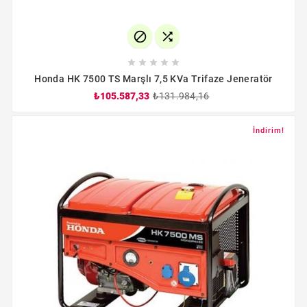







Honda HK 7500 TS Marşlı 7,5 KVa Trifaze Jeneratör
₺105.587,33
₺131.984,16
İndirim!