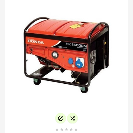






