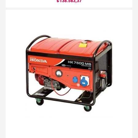
₺138.583,37