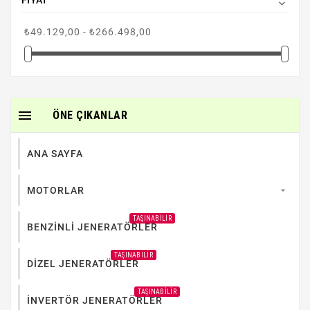
FIYAT

₺49.129,00 - ₺266.498,00

ÖNE ÇIKANLAR
ANA SAYFA
MOTORLAR

TAŞINABILIR
BENZİNLİ JENERATÖRLER
TAŞINABILIR
DİZEL JENERATÖRLER
TAŞINABILIR
İNVERTÖR JENERATÖRLER