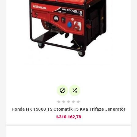







Honda HK 15000 TS Otomatik 15 KVa Trifaze Jeneratör
₺310.162,78