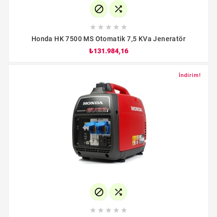







Honda HK 7500 MS Otomatik 7,5 KVa Jeneratör
₺131.984,16
İndirim!






