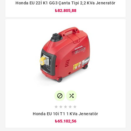
Honda EU 22İ K1 GG3 Çanta Tipi 2,2 KVa Jeneratör
₺82.805,88







Honda EU 10i T1 1 KVa Jeneratör
₺65.102,56