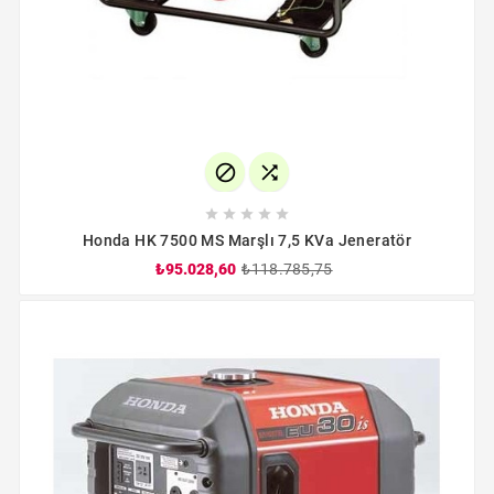







Honda HK 7500 MS Marşlı 7,5 KVa Jeneratör
₺95.028,60
₺118.785,75