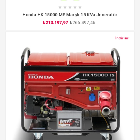





Honda HK 15000 MS Marşlı 15 KVa Jeneratör
₺213.197,97
₺266.497,46
İndirim!