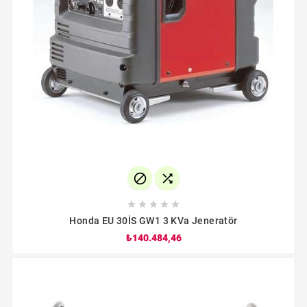







Honda EU 30İS GW1 3 KVa Jeneratör
₺140.484,46