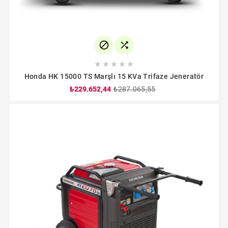







Honda HK 15000 TS Marşlı 15 KVa Trifaze Jeneratör
₺229.652,44
₺287.065,55