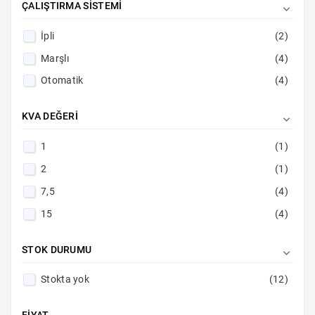
ÇALIŞTIRMA SISTEMI

İpli
(2)
Marşlı
(4)
Otomatik
(4)
KVA DEĞERI

1
(1)
2
(1)
7,5
(4)
15
(4)
STOK DURUMU

Stokta yok
(12)