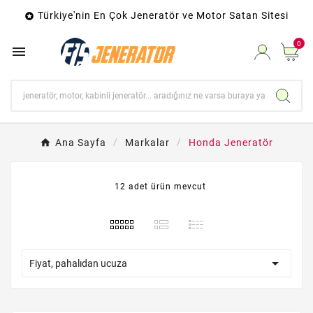
Türkiye'nin En Çok Jeneratör ve Motor Satan Sitesi

0

Ana Sayfa
Markalar
Honda Jeneratör
12 adet ürün mevcut

Fiyat, pahalıdan ucuza