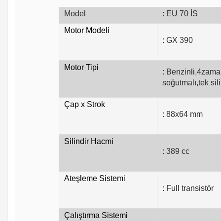
Model
: EU 70 İS
Motor Modeli
: GX 390
Motor Tipi
: Benzinli,4zama
soğutmalı,tek sili
Çap x Strok
: 88x64 mm
Silindir Hacmi
: 389 cc
Ateşleme Sistemi
: Full transistör
Çalıştırma Sistemi