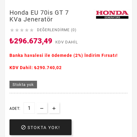
Honda EU 70is GT 7
KVa Jeneratör





DEĞERLENDIRME (0)
₺296.673,49
KDV DAHIL
Banka havalesi ile ödemede
(2%)
İndirim Fırsatı!
KDV Dahil: ₺290.740,02
Stokta yok
ADET:

STOKTA YOK!