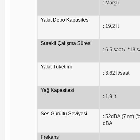
: Marşlı
Yakıt Depo Kapasitesi
: 19,2 lt
Sürekli Çalışma Süresi
: 6.5 saat /
*
18 s
Yakıt Tüketimi
: 3,62 lt/saat
Yağ Kapasitesi
: 1,9 lt
Ses Gürültü Seviyesi
: 52dBA (7 mt) (
dBA
Frekans