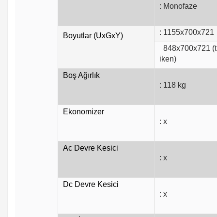
: Monofaze
: 1155x700x721
Boyutlar (UxGxY)
848x700x721 (tu
iken)
Boş Ağırlık
: 118 kg
Ekonomizer
: x
Ac Devre Kesici
: x
Dc Devre Kesici
: x