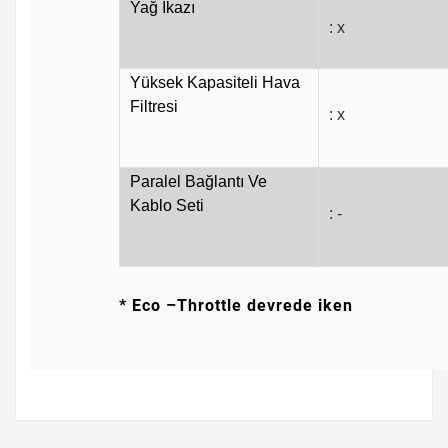
Yağ İkazı
: x
Yüksek Kapasiteli Hava
Filtresi
: x
Paralel Bağlantı Ve
Kablo Seti
: -
* Eco –Throttle devrede ike
n