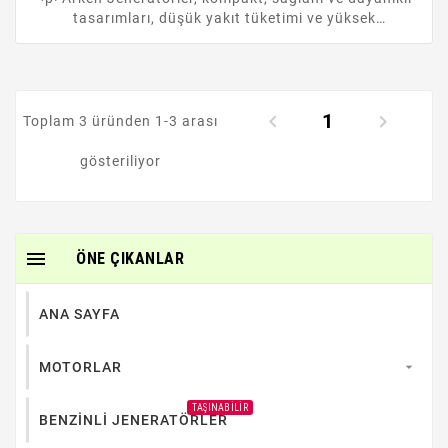
tasarımları, düşük yakıt tüketimi ve yüksek
performansları ile dikkat çekiyor. Kullanıcı dostu, hafif
ve taşınabilir özellikleri sayesinde sağlık merkezleri,
inşaat alanları, belediyeler, sulama gerektiren araziler
ve konutlarda kolaylıkla ve güvenli bir şekilde
1
kullanılabilir. Farklı ihtiyaçları karşılamak üzere, açık


Toplam 3 üründen 1-3 arası
ve kabin tipi olmak...
gösteriliyor

ÖNE ÇIKANLAR
ANA SAYFA
MOTORLAR

TAŞINABILIR
BENZİNLİ JENERATÖRLER