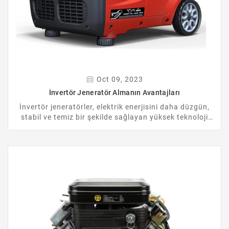
Oct 09, 2023
İnvertör Jeneratör Almanın Avantajları
İnvertör jeneratörler, elektrik enerjisini daha düzgün,
stabil ve temiz bir şekilde sağlayan yüksek teknoloji
ürünü cihazlardır. İnvertör jeneratörler, geleneksel
jeneratörlere göre daha sessiz, daha verimli ve daha
taşınabilir olmalarıyla öne çıkarlar. İnvertör
jeneratörler, özellikle hassas elektronik cihazları
çalıştırmak için idealdir. Bilgisayar, televizyon, cep
telefonu gibi cihazlar için güvenli bir enerji kaynağı
sunarlar.