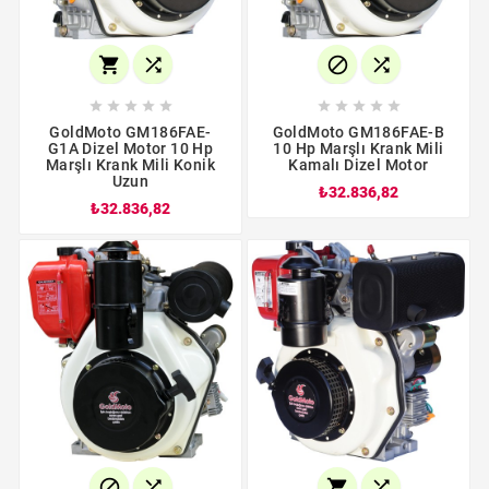














GoldMoto GM186FAE-
GoldMoto GM186FAE-B
G1A Dizel Motor 10 Hp
10 Hp Marşlı Krank Mili
Marşlı Krank Mili Konik
Kamalı Dizel Motor
Uzun
₺32.836,82
₺32.836,82



