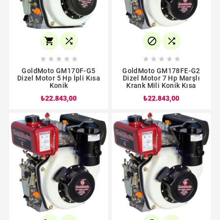














GoldMoto GM170F-G5
GoldMoto GM178FE-G2
Dizel Motor 5 Hp İpli Kısa
Dizel Motor 7 Hp Marşlı
Konik
Krank Mili Konik Kısa
₺22.843,00
₺22.843,00