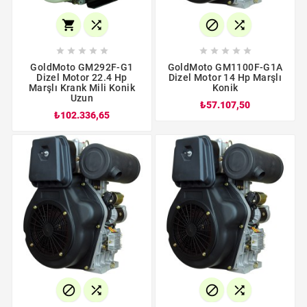














GoldMoto GM292F-G1
GoldMoto GM1100F-G1A
Dizel Motor 22.4 Hp
Dizel Motor 14 Hp Marşlı
Marşlı Krank Mili Konik
Konik
Uzun
₺57.107,50
₺102.336,65



