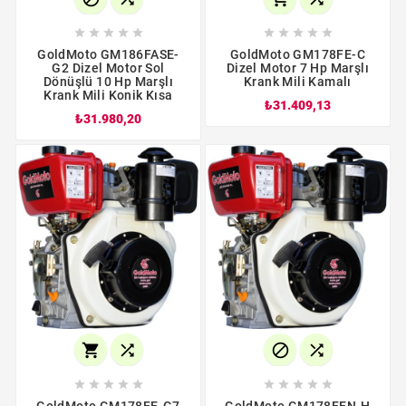










GoldMoto GM186FASE-
GoldMoto GM178FE-C
G2 Dizel Motor Sol
Dizel Motor 7 Hp Marşlı
Dönüşlü 10 Hp Marşlı
Krank Mili Kamalı
Krank Mili Konik Kısa
₺31.409,13
₺31.980,20














GoldMoto GM178FE-G7
GoldMoto GM178FEN-H