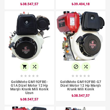
₺38.547,57
₺39.404,18














GoldMoto GM192FBE-
GoldMoto GM192FBE-G7
G1A Dizel Motor 12 Hp
Dizel Motor 12 Hp Marşlı
Marşlı Krank Mili Konik
Krank Mili Konik
Uzun
₺38.547,57
₺38.547,57