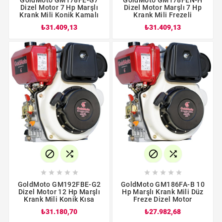
Dizel Motor 7 Hp Marşlı
Dizel Motor Marşlı 7 Hp
Krank Mili Konik Kamalı
Krank Mili Frezeli
₺31.409,13
₺31.409,13














GoldMoto GM192FBE-G2
GoldMoto GM186FA-B 10
Dizel Motor 12 Hp Marşlı
Hp Marşlı Krank Mili Düz
Krank Mili Konik Kısa
Freze Dizel Motor
₺31.180,70
₺27.982,68