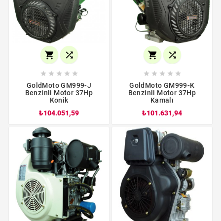














GoldMoto GM999-J
GoldMoto GM999-K
Benzinli Motor 37Hp
Benzinli Motor 37Hp
Konik
Kamalı
₺104.051,59
₺101.631,94