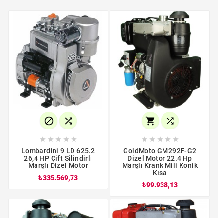














Lombardini 9 LD 625.2
GoldMoto GM292F-G2
26,4 HP Çift Silindirli
Dizel Motor 22.4 Hp
Marşlı Dizel Motor
Marşlı Krank Mili Konik
Kısa
₺335.569,73
₺99.938,13