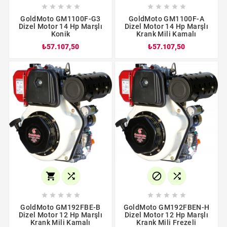










GoldMoto GM1100F-G3
GoldMoto GM1100F-A
Dizel Motor 14 Hp Marşlı
Dizel Motor 14 Hp Marşlı
Konik
Krank Mili Kamalı
₺57.107,50
₺57.107,50














GoldMoto GM192FBE-B
GoldMoto GM192FBEN-H
Dizel Motor 12 Hp Marşlı
Dizel Motor 12 Hp Marşlı
Krank Mili Kamalı
Krank Mili Frezeli