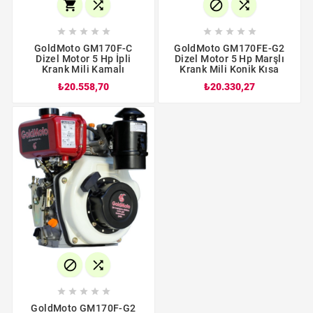














GoldMoto GM170F-C
GoldMoto GM170FE-G2
Dizel Motor 5 Hp İpli
Dizel Motor 5 Hp Marşlı
Krank Mili Kamalı
Krank Mili Konik Kısa
₺20.558,70
₺20.330,27







GoldMoto GM170F-G2