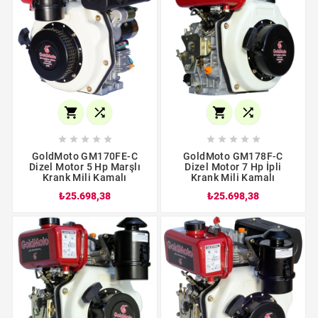














GoldMoto GM170FE-C
GoldMoto GM178F-C
Dizel Motor 5 Hp Marşlı
Dizel Motor 7 Hp İpli
Krank Mili Kamalı
Krank Mili Kamalı
₺25.698,38
₺25.698,38