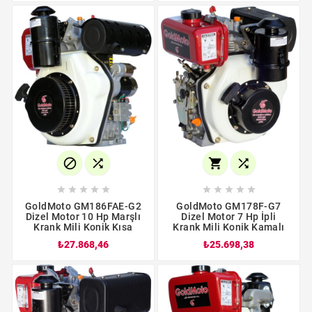














GoldMoto GM186FAE-G2
GoldMoto GM178F-G7
Dizel Motor 10 Hp Marşlı
Dizel Motor 7 Hp İpli
Krank Mili Konik Kısa
Krank Mili Konik Kamalı
₺27.868,46
₺25.698,38