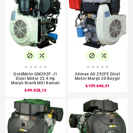














GoldMoto GM292F-J1
Atimax AD 292FE Dizel
Dizel Motor 22.4 Hp
Motor Marşlı 20 Beygir
Marşlı Krank Mili Kamalı
₺109.646,41
₺99.938,13