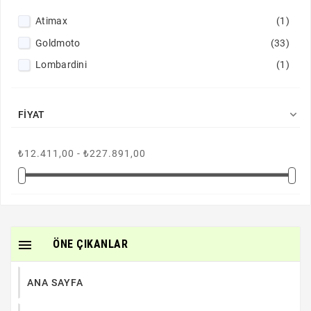
Atimax
(1)
Goldmoto
(33)
Lombardini
(1)

FIYAT
₺12.411,00 - ₺227.891,00

ÖNE ÇIKANLAR
ANA SAYFA