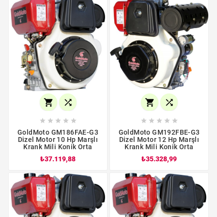














GoldMoto GM186FAE-G3
GoldMoto GM192FBE-G3
Dizel Motor 10 Hp Marşlı
Dizel Motor 12 Hp Marşlı
Krank Mili Konik Orta
Krank Mili Konik Orta
₺37.119,88
₺35.328,99