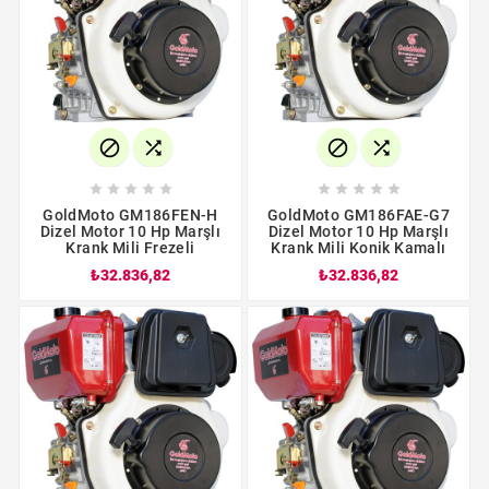














GoldMoto GM186FEN-H
GoldMoto GM186FAE-G7
Dizel Motor 10 Hp Marşlı
Dizel Motor 10 Hp Marşlı
Krank Mili Frezeli
Krank Mili Konik Kamalı
₺32.836,82
₺32.836,82