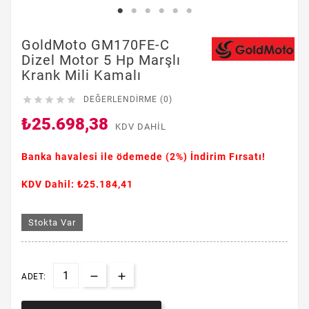
GoldMoto GM170FE-C
Dizel Motor 5 Hp Marşlı
Krank Mili Kamalı





DEĞERLENDIRME (0)
₺25.698,38
KDV DAHIL
Banka havalesi ile ödemede
(2%)
İndirim Fırsatı!
KDV Dahil: ₺25.184,41
Stokta Var
ADET: