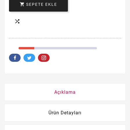

SEPETE EKLE

Açıklama
Ürün Detayları