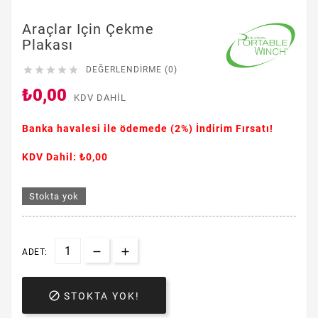
Araçlar Için Çekme
Plakası





DEĞERLENDIRME (0)
₺0,00
KDV DAHIL
Banka havalesi ile ödemede
(2%)
İndirim Fırsatı!
KDV Dahil: ₺0,00
Stokta yok
ADET:

STOKTA YOK!