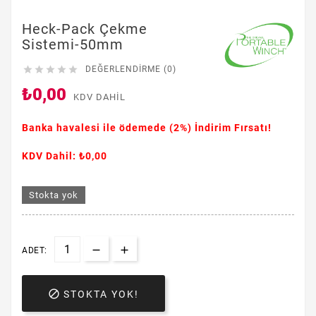
Heck-Pack Çekme
Sistemi-50mm





DEĞERLENDIRME (0)
₺0,00
KDV DAHIL
Banka havalesi ile ödemede
(2%)
İndirim Fırsatı!
KDV Dahil: ₺0,00
Stokta yok
ADET:

STOKTA YOK!