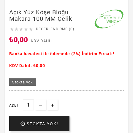
Açık Yüz Köşe Bloğu
Makara 100 MM Çelik





DEĞERLENDIRME (0)
₺0,00
KDV DAHIL
Banka havalesi ile ödemede
(2%)
İndirim Fırsatı!
KDV Dahil: ₺0,00
Stokta yok
ADET:

STOKTA YOK!