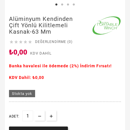
Alüminyum Kendinden
Çift Yönlü Kilitlemeli
Kasnak-63 Mm





DEĞERLENDIRME (0)
₺0,00
KDV DAHIL
Banka havalesi ile ödemede
(2%)
İndirim Fırsatı!
KDV Dahil: ₺0,00
Stokta yok
ADET: