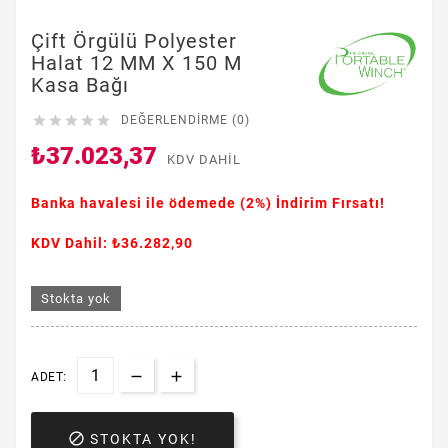
Çift Örgülü Polyester
Halat 12 MM X 150 M
Kasa Bağı





DEĞERLENDIRME (0)
₺37.023,37
KDV DAHIL
Banka havalesi ile ödemede
(2%)
İndirim Fırsatı!
KDV Dahil: ₺36.282,90
Stokta yok
ADET:

STOKTA YOK!