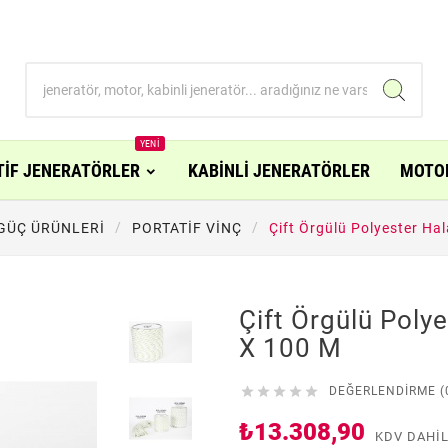
YENI
TİF JENERATÖRLER
KABİNLİ JENERATÖRLER
MOTO
GÜÇ ÜRÜNLERİ
PORTATİF VİNÇ
Çift Örgülü Polyester Ha
Çift Örgülü Poly
X 100 M





DEĞERLENDIRME (
₺13.308,90
KDV DAHI