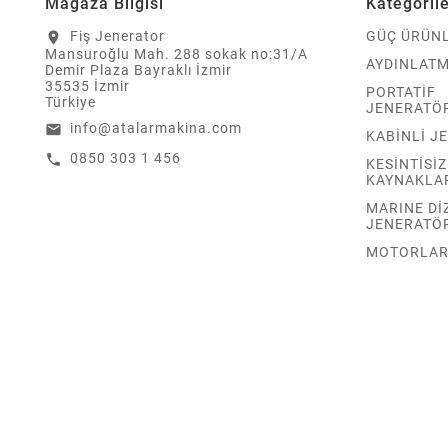
Mağaza Bilgisi
Kategoril
Fiş Jenerator
GÜÇ ÜRÜNL
location_on
Mansuroğlu Mah. 288 sokak no:31/A
AYDINLATM
Demir Plaza Bayraklı İzmir
35535 İzmir
PORTATİF
Türkiye
JENERATÖ
info@atalarmakina.com
email
KABİNLİ J
0850 303 1 456
call
KESİNTİSİ
KAYNAKLA
MARINE Dİ
JENERATÖ
MOTORLA