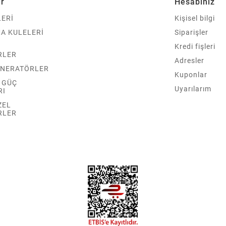
er
Hesabınız
ERİ
Kişisel bilgi
A KULELERİ
Siparişler
Kredi fişleri
RLER
Adresler
ENERATÖRLER
Kuponlar
Z GÜÇ
Uyarılarım
RI
ZEL
RLER
R