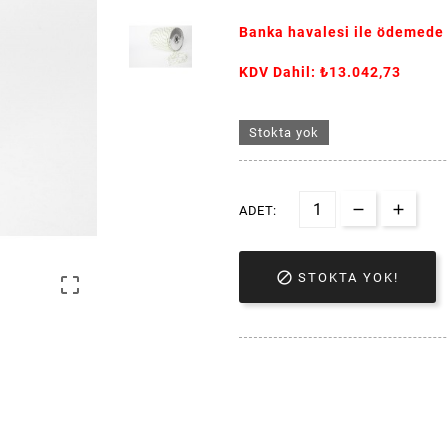
Banka havalesi ile ödemede
KDV Dahil: ₺13.042,73
Stokta yok
ADET:

STOKTA YOK!
