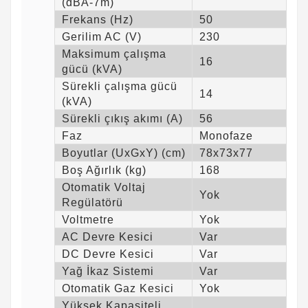
(dBA-7m)
Frekans (Hz)
50
Gerilim AC (V)
230
Maksimum çalışma
16
gücü (kVA)
Sürekli çalışma gücü
14
(kVA)
Sürekli çıkış akımı (A)
56
Faz
Monofaze
Boyutlar (UxGxY) (cm)
78x73x77
Boş Ağırlık (kg)
168
Otomatik Voltaj
Yok
Regülatörü
Voltmetre
Yok
AC Devre Kesici
Var
DC Devre Kesici
Var
Yağ İkaz Sistemi
Var
Otomatik Gaz Kesici
Yok
Yüksek Kapasiteli