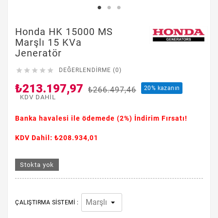
Honda HK 15000 MS
Marşlı 15 KVa
Jeneratör





DEĞERLENDIRME (0)
₺213.197,97
20% kazanın
₺266.497,46
KDV DAHIL
Banka havalesi ile ödemede
(2%)
İndirim Fırsatı!
KDV Dahil: ₺208.934,01
Stokta yok
ÇALIŞTIRMA SISTEMI :