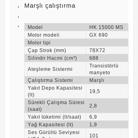
Marşlı çalıştırma
Model
HK 15000 MS
Motor modeli
GX 690
Motor tipi
Çap Strok (mm)
78X72
Silindir Hacmi (cm³)
688
Transistörlü
Ateşleme Sistermi
manyeto
Çalıştırma Sistemi
Marşlı
Yakıt Depo Kapasitesi
19,5
(lt)
Sürekli Çalışma Süresi
2,8
(saat)
Yakıt tüketimi (lt/saat)
6,9
Yağ Kapasitesi (lt)
1,9
Ses Gürültü Seviyesi
101