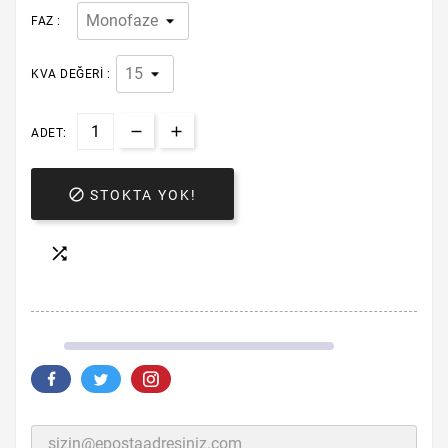
FAZ :
KVA DEĞERI :
ADET:

STOKTA YOK!
