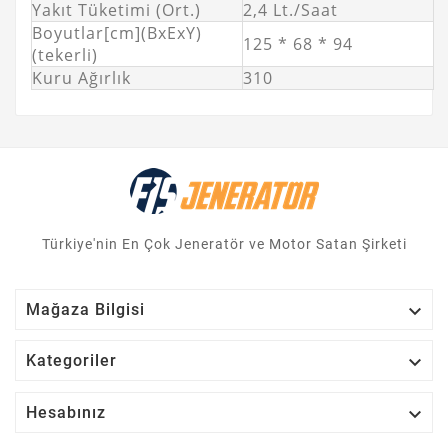
Yakıt Tüketimi (Ort.)
2,4 Lt./Saat
Boyutlar[cm](BxExY)
125 * 68 * 94
(tekerli)
Kuru Ağırlık
310
Türkiye'nin En Çok Jeneratör ve Motor Satan Şirketi

Mağaza Bilgisi

Kategoriler

Hesabınız