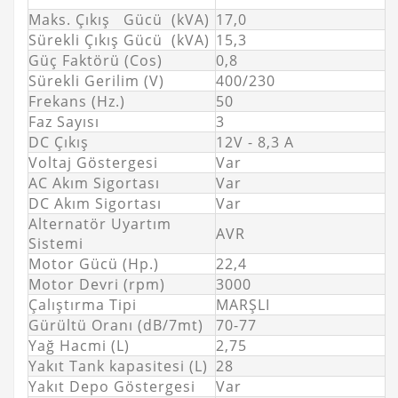
Maks. Çıkış Gücü (kVA)
17,0
Sürekli Çıkış Gücü (kVA)
15,3
Güç Faktörü (Cos)
0,8
Sürekli Gerilim (V)
400/230
Frekans (Hz.)
50
Faz Sayısı
3
DC Çıkış
12V - 8,3 A
Voltaj Göstergesi
Var
AC Akım Sigortası
Var
DC Akım Sigortası
Var
Alternatör Uyartım
AVR
Sistemi
Motor Gücü (Hp.)
22,4
Motor Devri (rpm)
3000
Çalıştırma Tipi
MARŞLI
Gürültü Oranı (dB/7mt)
70-77
Yağ Hacmi (L)
2,75
Yakıt Tank kapasitesi (L)
28
Yakıt Depo Göstergesi
Var