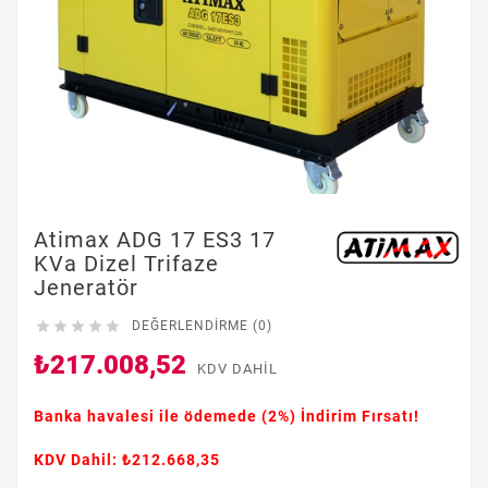
Atimax ADG 17 ES3 17
KVa Dizel Trifaze
Jeneratör





DEĞERLENDIRME (0)
₺217.008,52
KDV DAHIL
Banka havalesi ile ödemede
(2%)
İndirim Fırsatı!
KDV Dahil: ₺212.668,35