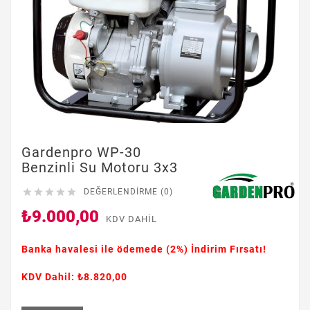
Gardenpro WP-30
Benzinli Su Motoru 3x3





DEĞERLENDIRME (0)
₺9.000,00
KDV DAHIL
Banka havalesi ile ödemede
(2%)
İndirim Fırsatı!
KDV Dahil: ₺8.820,00