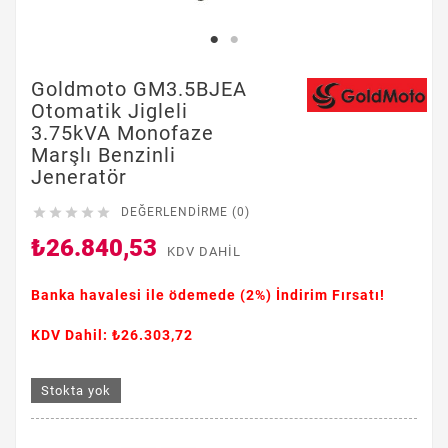
Goldmoto GM3.5BJEA
Otomatik Jigleli
3.75kVA Monofaze
Marşlı Benzinli
Jeneratör





DEĞERLENDIRME (0)
₺26.840,53
KDV DAHIL
Banka havalesi ile ödemede
(2%)
İndirim Fırsatı!
KDV Dahil: ₺26.303,72
Stokta yok