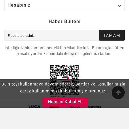

Hesabınız
Haber Bülteni
TAMAM
İstediğiniz bir zaman abonelikten çıkabilirsiniz. Bu amaçla, lütfen
yasal uyarılar kısmındaki iletişim bilgilerimizi bulun.
Bu siteyi kullanmaya devam ederek, Şartlar ve Koşullarımızla
çerez kullanımımızı kabul etmiş olursunuz.
Hepsini Kabul Et
© 2023 - Fiş Jeneratör Güç Ekibi Saygıyla Selamlar™