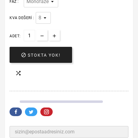
FAZ :
KVA DEĞERI :
ADET:

STOKTA YOK!
