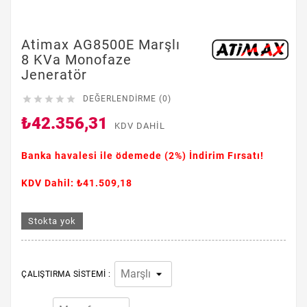
Atimax AG8500E Marşlı
8 KVa Monofaze
Jeneratör





DEĞERLENDIRME (0)
₺42.356,31
KDV DAHIL
Banka havalesi ile ödemede
(2%)
İndirim Fırsatı!
KDV Dahil: ₺41.509,18
Stokta yok
ÇALIŞTIRMA SISTEMI :