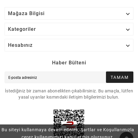

Mağaza Bilgisi

Kategoriler

Hesabınız
Haber Bülteni
TAMAM
İstediğiniz bir zaman abonelikten çıkabilirsiniz. Bu amaçla, lütfen
yasal uyarılar kısmındaki iletişim bilgilerimizi bulun.
Bu siteyi kullanmaya devam ederek, Şartlar ve Koşullarımızla
çerez kullanımımızı kabul etmiş olursunuz.