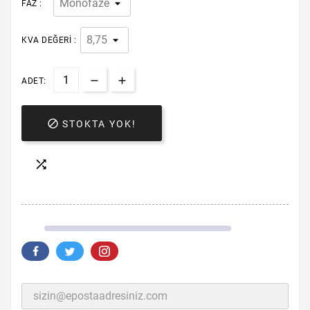
FAZ :
KVA DEĞERI :
ADET:

STOKTA YOK!
