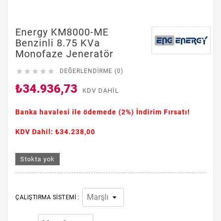
Energy KM8000-ME
Benzinli 8.75 KVa
Monofaze Jeneratör





DEĞERLENDIRME (0)
₺34.936,73
KDV DAHIL
Banka havalesi ile ödemede
(2%)
İndirim Fırsatı!
KDV Dahil: ₺34.238,00
Stokta yok
ÇALIŞTIRMA SISTEMI :