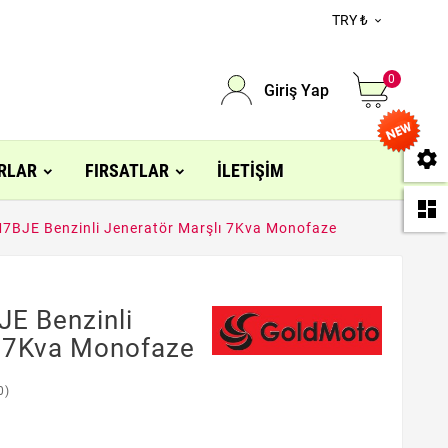
TRY ₺

0
Giriş Yap
se
RLAR
FIRSATLAR
İLETIŞIM
da
BJE Benzinli Jeneratör Marşlı 7Kva Monofaze
E Benzinli
ı 7Kva Monofaze
0)
L