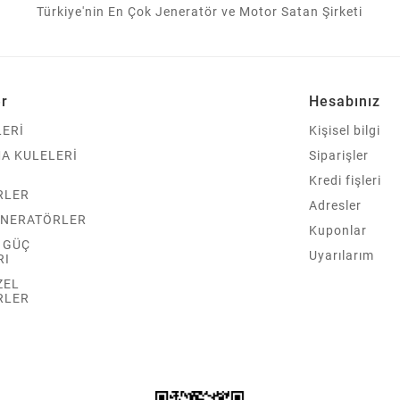
Türkiye'nin En Çok Jeneratör ve Motor Satan Şirketi
er
Hesabınız
ERİ
Kişisel bilgi
A KULELERİ
Siparişler
Kredi fişleri
RLER
Adresler
ENERATÖRLER
Kuponlar
Z GÜÇ
Uyarılarım
RI
ZEL
RLER
R