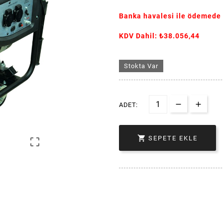
Banka havalesi ile ödemede
KDV Dahil: ₺38.056,44
Stokta Var
ADET:

SEPETE EKLE
