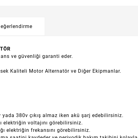
eğerlendirme
ATÖR
ns ve güvenliği garanti eder.
sek Kaliteli Motor Alternatör ve Diğer Ekipmanlar.
 yada 380v çıkış almaz iken akü şarj edebilirsiniz.
 elektriğin voltajını görebilirsiniz.
ğı elektriğin frekansını görebilirsiniz.
ma saatini kaydeder ve periyodik bakım takibini kolaylaş