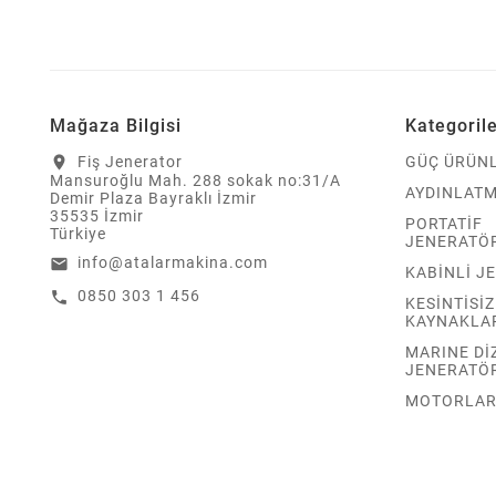
Mağaza Bilgisi
Kategoril
Fiş Jenerator
GÜÇ ÜRÜNL
location_on
Mansuroğlu Mah. 288 sokak no:31/A
AYDINLATM
Demir Plaza Bayraklı İzmir
35535 İzmir
PORTATİF
Türkiye
JENERATÖ
info@atalarmakina.com
email
KABİNLİ J
0850 303 1 456
call
KESİNTİSİ
KAYNAKLA
MARINE Dİ
JENERATÖ
MOTORLA