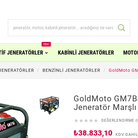
YENI
TİF JENERATÖRLER
KABİNLİ JENERATÖRLER
MOTO
 JENERATÖRLER
BENZİNLİ JENERATÖRLER
GoldMoto GM7
GoldMoto GM7BJ
Jeneratör Marşl





DEĞERLENDIRME (
₺38.833,10
KDV DAHI