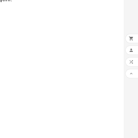



