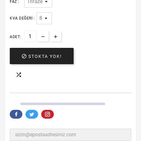
FAZ :
KVA DEĞERI :
ADET:

STOKTA YOK!
