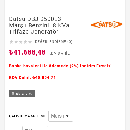
Datsu DBJ 9500E3
Marşlı Benzinli 8 KVa
Trifaze Jeneratör





DEĞERLENDIRME (0)
₺41.688,48
KDV DAHIL
Banka havalesi ile ödemede
(2%)
İndirim Fırsatı!
KDV Dahil: ₺40.854,71
Stokta yok
ÇALIŞTIRMA SISTEMI :