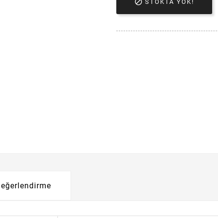

STOKTA YOK!
eğerlendirme