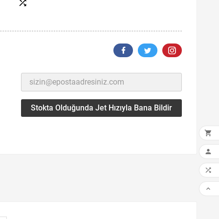

Stokta Olduğunda Jet Hızıyla Bana Bildir



