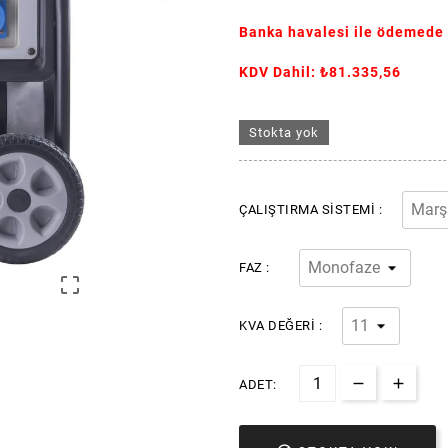
Banka havalesi ile ödemede
KDV Dahil: ₺81.335,56
Stokta yok
ÇALIŞTIRMA SISTEMI :
FAZ :

KVA DEĞERI :
ADET: