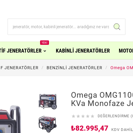
YENI
TİF JENERATÖRLER
KABİNLİ JENERATÖRLER
MOTO
İF JENERATÖRLER
BENZİNLİ JENERATÖRLER
Omega OMG
Omega OMG1100
KVa Monofaze J





DEĞERLENDIRME (
₺82.995,47
KDV DAHI