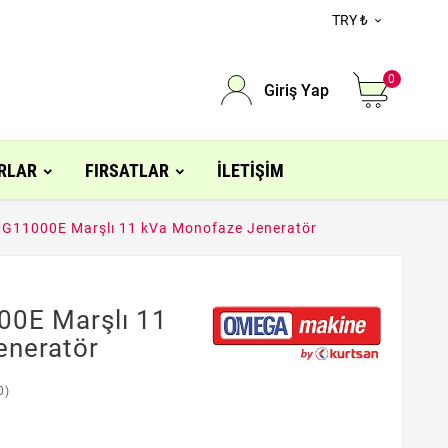
TRY ₺

0
Giriş Yap
RLAR
FIRSATLAR
İLETIŞIM
11000E Marşlı 11 kVa Monofaze Jeneratör
0E Marşlı 11
eneratör
0)
L