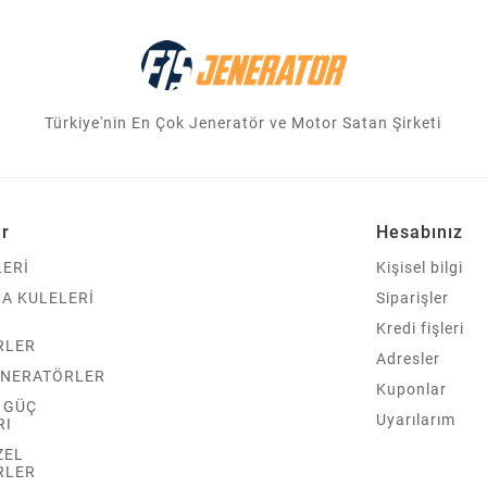
Türkiye'nin En Çok Jeneratör ve Motor Satan Şirketi
er
Hesabınız
ERİ
Kişisel bilgi
A KULELERİ
Siparişler
Kredi fişleri
RLER
Adresler
ENERATÖRLER
Kuponlar
Z GÜÇ
Uyarılarım
RI
ZEL
RLER