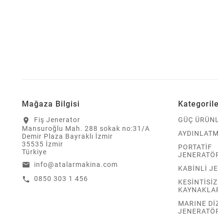
Mağaza Bilgisi
Kategoril
Fiş Jenerator
GÜÇ ÜRÜNL
location_on
Mansuroğlu Mah. 288 sokak no:31/A
AYDINLATM
Demir Plaza Bayraklı İzmir
35535 İzmir
PORTATİF
Türkiye
JENERATÖ
info@atalarmakina.com
email
KABİNLİ J
0850 303 1 456
call
KESİNTİSİ
KAYNAKLA
MARINE Dİ
JENERATÖ