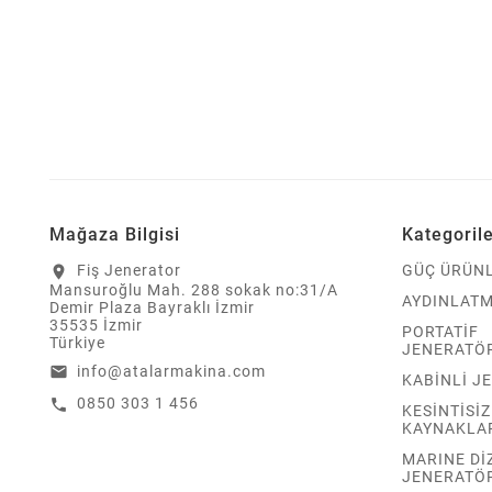
Mağaza Bilgisi
Kategoril
Fiş Jenerator
GÜÇ ÜRÜNL
location_on
Mansuroğlu Mah. 288 sokak no:31/A
AYDINLATM
Demir Plaza Bayraklı İzmir
35535 İzmir
PORTATİF
Türkiye
JENERATÖ
info@atalarmakina.com
email
KABİNLİ J
0850 303 1 456
call
KESİNTİSİ
KAYNAKLA
MARINE Dİ
JENERATÖ