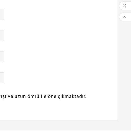


ıkışı ve uzun ömrü ile öne çıkmaktadır.