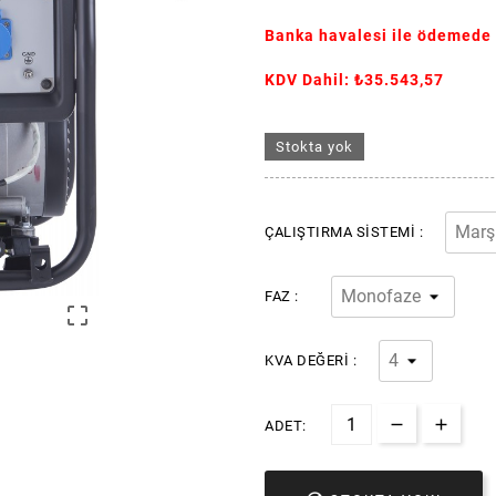
Banka havalesi ile ödemede
KDV Dahil: ₺35.543,57
Stokta yok
ÇALIŞTIRMA SISTEMI :
FAZ :

KVA DEĞERI :
ADET: