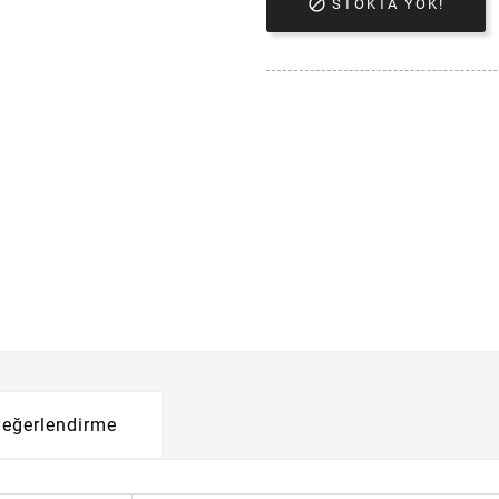

STOKTA YOK!
eğerlendirme