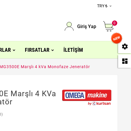
TRY ₺

0
Giriş Yap
se
RLAR
FIRSATLAR
İLETIŞIM
da
G3500E Marşlı 4 kVa Monofaze Jeneratör
 Marşlı 4 KVa
atör
0)
L