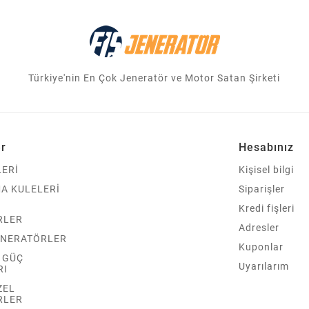
Türkiye'nin En Çok Jeneratör ve Motor Satan Şirketi
er
Hesabınız
ERİ
Kişisel bilgi
A KULELERİ
Siparişler
Kredi fişleri
RLER
Adresler
ENERATÖRLER
Kuponlar
Z GÜÇ
Uyarılarım
RI
ZEL
RLER