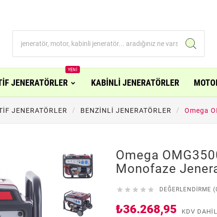
YENI
TİF JENERATÖRLER
KABİNLİ JENERATÖRLER
MOTO
TİF JENERATÖRLER
BENZİNLİ JENERATÖRLER
Omega OM
Omega OMG3500E
Monofaze Jener





DEĞERLENDIRME (
₺36.268,95
KDV DAHI