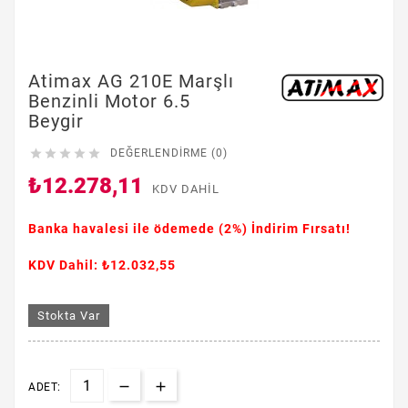
Atimax AG 210E Marşlı
Benzinli Motor 6.5
Beygir





DEĞERLENDIRME (0)
₺12.278,11
KDV DAHIL
Banka havalesi ile ödemede
(2%)
İndirim Fırsatı!
KDV Dahil: ₺12.032,55
Stokta Var
ADET: