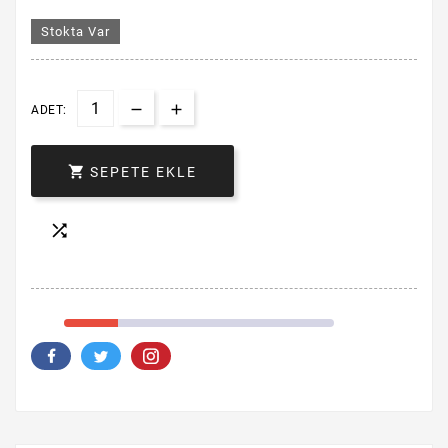
Stokta Var
ADET:

SEPETE EKLE
