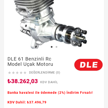
DLE 61 Benzinli Rc
Model Uçak Motoru





DEĞERLENDIRME (0)
₺38.262,03
KDV DAHIL
Banka havalesi ile ödemede
(2%)
İndirim Fırsatı!
KDV Dahil: ₺37.496,79