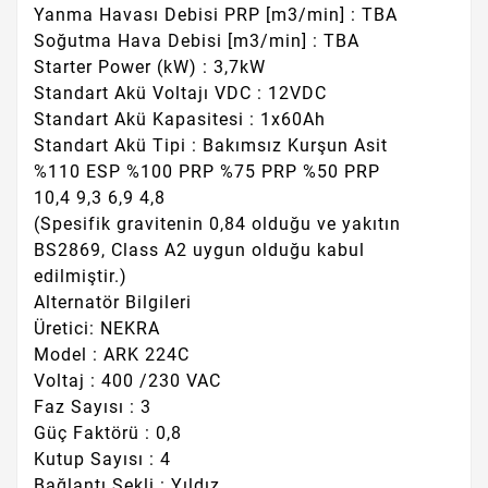
Yanma Havası Debisi PRP [m3/min] : TBA
Soğutma Hava Debisi [m3/min] : TBA
Starter Power (kW) : 3,7kW
Standart Akü Voltajı VDC : 12VDC
Standart Akü Kapasitesi : 1x60Ah
Standart Akü Tipi : Bakımsız Kurşun Asit
%110 ESP %100 PRP %75 PRP %50 PRP
10,4 9,3 6,9 4,8
(Spesifik gravitenin 0,84 olduğu ve yakıtın
BS2869, Class A2 uygun olduğu kabul
edilmiştir.)
Alternatör Bilgileri
Üretici: NEKRA
Model : ARK 224C
Voltaj : 400 /230 VAC
Faz Sayısı : 3
Güç Faktörü : 0,8
Kutup Sayısı : 4
Bağlantı Şekli : Yıldız