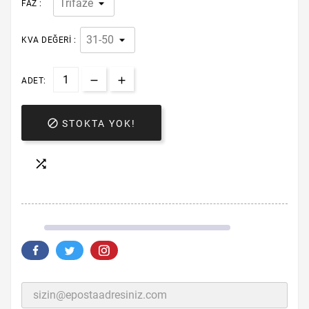
FAZ :
KVA DEĞERI :
ADET:

STOKTA YOK!
