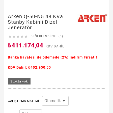
Arken Q-50-N5 48 KVa
Stanby Kabinli Dizel
Jeneratör





DEĞERLENDIRME (0)
₺411.174,04
KDV DAHIL
Banka havalesi ile ödemede
(2%)
İndirim Fırsatı!
KDV Dahil: ₺402.950,55
Stokta yok
ÇALIŞTIRMA SISTEMI :