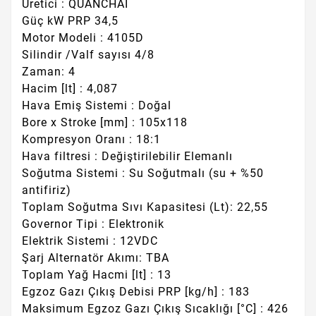
Üretici : QUANCHAI
Güç kW PRP 34,5
Motor Modeli : 4105D
Silindir /Valf sayısı 4/8
Zaman: 4
Hacim [lt] : 4,087
Hava Emiş Sistemi : Doğal
Bore x Stroke [mm] : 105x118
Kompresyon Oranı : 18:1
Hava filtresi : Değiştirilebilir Elemanlı
Soğutma Sistemi : Su Soğutmalı (su + %50
antifiriz)
Toplam Soğutma Sıvı Kapasitesi (Lt): 22,55
Governor Tipi : Elektronik
Elektrik Sistemi : 12VDC
Şarj Alternatör Akımı: TBA
Toplam Yağ Hacmi [lt] : 13
Egzoz Gazı Çıkış Debisi PRP [kg/h] : 183
Maksimum Egzoz Gazı Çıkış Sıcaklığı [°C] : 426